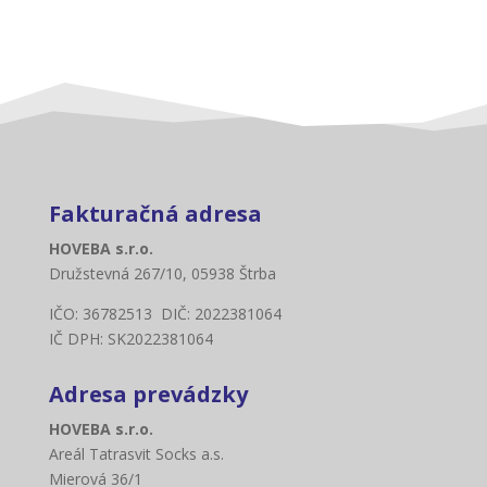
Fakturačná adresa
HOVEBA s.r.o.
Družstevná 267/10, 05938 Štrba
IČO: 36782513 DIČ: 2022381064
IČ DPH: SK2022381064
Adresa prevádzky
HOVEBA s.r.o.
Areál Tatrasvit Socks a.s.
Mierová 36/1