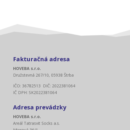
Fakturačná adresa
HOVEBA s.r.o.
Družstevná 267/10, 05938 Štrba
IČO: 36782513 DIČ: 2022381064
IČ DPH: SK2022381064
Adresa prevádzky
HOVEBA s.r.o.
Areál Tatrasvit Socks a.s.
Mierová 36/1