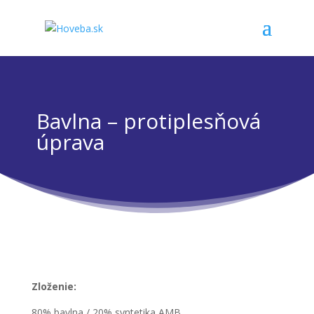
Bavlna – protiplesňová
úprava
Zloženie:
80% bavlna / 20% syntetika AMB